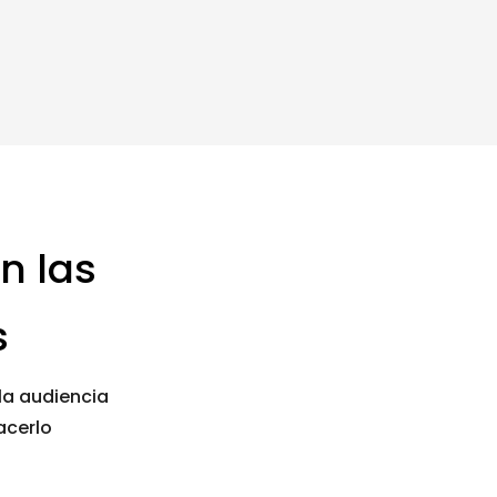
n las
s
la audiencia
acerlo