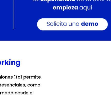
orking
iones 1to1 permite
 presenciales, como
lamada desde el